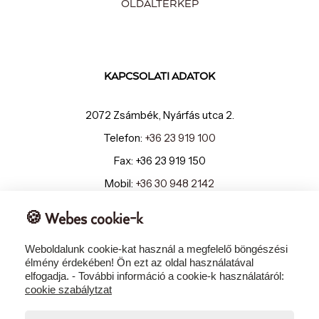
OLDALTÉRKÉP
KAPCSOLATI ADATOK
2072 Zsámbék, Nyárfás utca 2.
Telefon:
+36 23 919 100
Fax: +36 23 919 150
Mobil:
+36 30 948 2142
E-mail:
info@szepiahotel.hu
🍪 Webes cookie-k
Weboldalunk cookie-kat használ a megfelelő böngészési
élmény érdekében! Ön ezt az oldal használatával
elfogadja. - További információ a cookie-k használatáról:
cookie szabálytzat
Copyright © 2023-2026 – Espa Kft. – Szépia Bio & Art Hotel ****