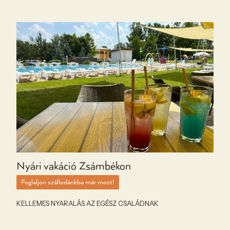
Nyári vakáció Zsámbékon
Foglaljon szállodánkba már most!
KELLEMES NYARALÁS AZ EGÉSZ CSALÁDNAK