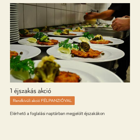
1 éjszakás akció
Rendkívüli akció FÉLPANZIÓVAL
Elérhető a foglalási naptárban megjelölt éjszakákon