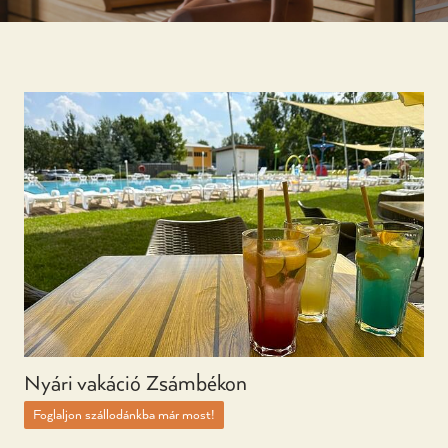
Nyári vakáció Zsámbékon
Foglaljon szállodánkba már most!