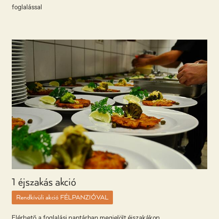
foglalással
1 éjszakás akció
Rendkívüli akció FÉLPANZIÓVAL
Elérhető a foglalási naptárban megjelölt éjszakákon