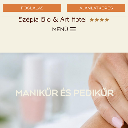
FOGLALÁS
AJÁNLATKÉRÉS
MENÜ
MANIKŰR ÉS PEDIKŰR