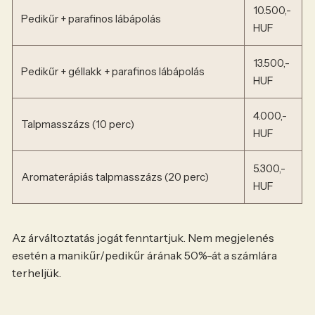
10.500,-
Pedikűr + parafinos lábápolás
HUF
13.500,-
Pedikűr + géllakk + parafinos lábápolás
HUF
4.000,-
Talpmasszázs (10 perc)
HUF
5.300,-
Aromaterápiás talpmasszázs (20 perc)
HUF
Az árváltoztatás jogát fenntartjuk. Nem megjelenés
esetén a manikűr/pedikűr árának 50%-át a számlára
terheljük.