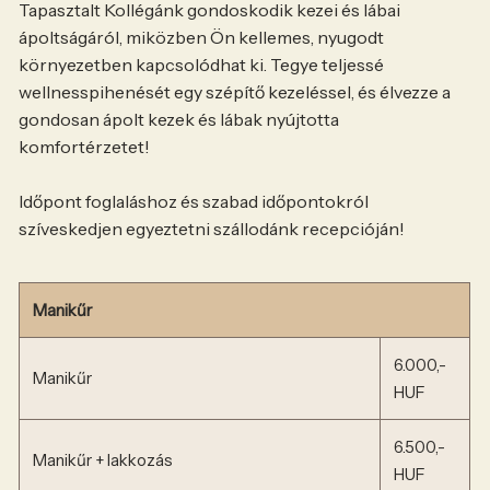
Tapasztalt Kollégánk gondoskodik kezei és lábai
ápoltságáról, miközben Ön kellemes, nyugodt
környezetben kapcsolódhat ki. Tegye teljessé
wellnesspihenését egy szépítő kezeléssel, és élvezze a
gondosan ápolt kezek és lábak nyújtotta
komfortérzetet!
Időpont foglaláshoz és szabad időpontokról
szíveskedjen egyeztetni szállodánk recepcióján!
Manikűr
6.000,-
Manikűr
HUF
6.500,-
Manikűr + lakkozás
HUF