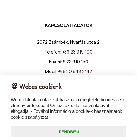
KAPCSOLATI ADATOK
2072 Zsámbék, Nyárfás utca 2.
Telefon:
+36 23 919 100
Fax: +36 23 919 150
Mobil:
+36 30 948 2142
E-mail:
info@szepiahotel.hu
🍪 Webes cookie-k
Weboldalunk cookie-kat használ a megfelelő böngészési
élmény érdekében! Ön ezt az oldal használatával
elfogadja. - További információ a cookie-k használatáról:
cookie szabálytzat
Copyright © 2023-2026 – Espa Kft. – Szépia Bio & Art Hotel ****
Zsámbék
RENDBEN